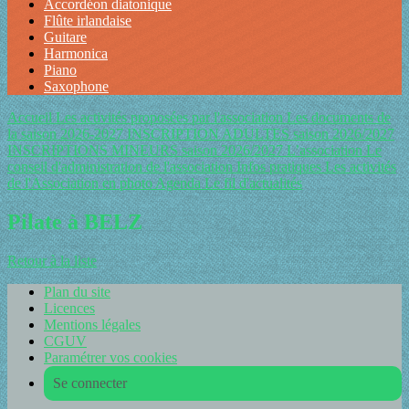
Accordéon diatonique
Flûte irlandaise
Guitare
Harmonica
Piano
Saxophone
Accueil
Les activités proposées par l'association
Les documents de
la saison 2026-2027
INSCRIPTION ADULTES saison 2026/2027
INSCRIPTIONS MINEURS saison 2026/2027
L’association
Le
conseil d'administration de l'association
Infos pratiques
Les activités
de l'Association en photo
Agenda
Le fil d'actualités
Pilate à BELZ
Retour à la liste
Plan du site
Licences
Mentions légales
CGUV
Paramétrer vos cookies
Se connecter